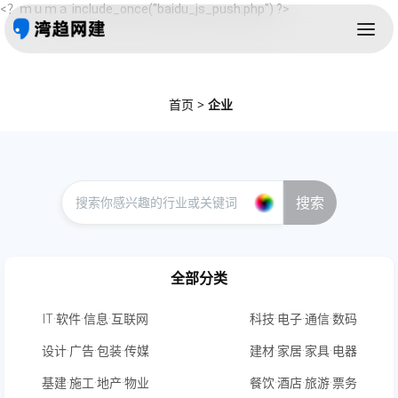
<？ｍｕｍａ include_once("baidu_js_push.php") ?>
首页
>
企业
搜索
全部分类
IT·软件·信息·互联网
科技·电子·通信·数码
设计·广告·包装·传媒
建材·家居·家具·电器
基建·施工·地产·物业
餐饮·酒店·旅游·票务