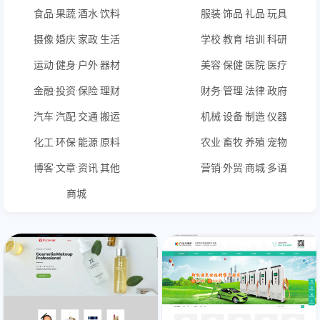
食品·果蔬·酒水·饮料
服装·饰品·礼品·玩具
摄像·婚庆·家政·生活
学校·教育·培训·科研
运动·健身·户外·器材
美容·保健·医院·医疗
金融·投资·保险·理财
财务·管理·法律·政府
汽车·汽配·交通·搬运
机械·设备·制造·仪器
化工·环保·能源·原料
农业·畜牧·养殖·宠物
博客·文章·资讯·其他
营销·外贸·商城·多语
商城