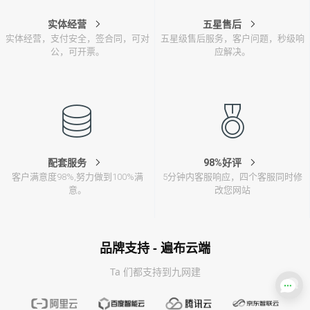
实体经营
五星售后
实体经营，支付安全，签合同，可对
五星级售后服务，客户问题，秒级响
公，可开票。
应解决。
配套服务
98%好评
客户满意度98%,努力做到100%满
5分钟内客服响应，四个客服同时修
意。
改您网站
品牌支持 - 遍布云端
Ta 们都支持到九网建