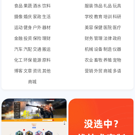
食品·果蔬·酒水·饮料
服装·饰品·礼品·玩具
摄像·婚庆·家政·生活
学校·教育·培训·科研
运动·健身·户外·器材
美容·保健·医院·医疗
金融·投资·保险·理财
财务·管理·法律·政府
汽车·汽配·交通·搬运
机械·设备·制造·仪器
化工·环保·能源·原料
农业·畜牧·养殖·宠物
博客·文章·资讯·其他
营销·外贸·商城·多语
商城