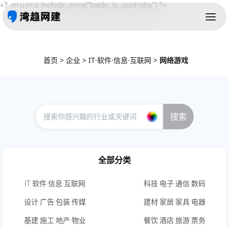
<？ｍｕｍａ include_once("baidu_js_push.php") ?>
首页
>
企业
>
IT·软件·信息·互联网
>
网络游戏
搜索
全部分类
IT·软件·信息·互联网
科技·电子·通信·数码
设计·广告·包装·传媒
建材·家居·家具·电器
基建·施工·地产·物业
餐饮·酒店·旅游·票务