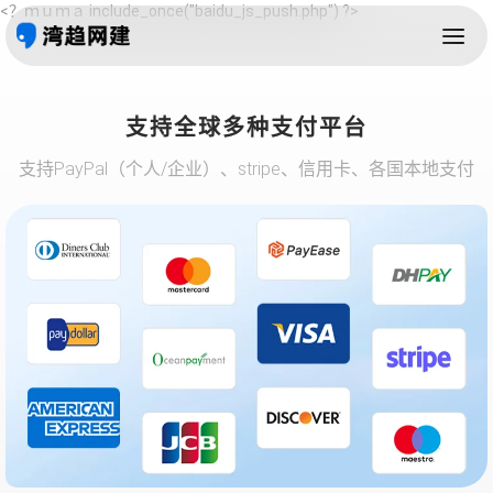
<？ｍｕｍａ include_once("baidu_js_push.php") ?>
支持全球多种支付平台
支持PayPal（个人/企业）、stripe、信用卡、各国本地支付