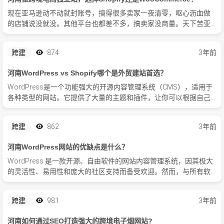
现在亚马逊动不动就封账号，搞得很多卖家一夜清零，呕心沥血做
的店铺说没就没。其他平台也都差不多，搞卖家没商量。天下苦亚
马逊久矣，很多卖家都想转做独立站，实际上独立站也没那么好做
的，最难的是如何搞到流量。但是一旦做起来，就会很稳，一切都
跨建
874
3年前
在自己掌...
河南WordPress vs Shopify哪个是外贸建站首选？
WordPress是一个功能强大的开源内容管理系统（CMS），适用于
各种类型的网站。它提供了大量的主题和插件，让你可以根据自己
的需求自定义网站的外观和功能。
跨建
862
3年前
河南WordPress网站的优缺点是什么？
WordPress 是一款开源、自由软件的网站内容管理系统，因其极大
的灵活性、易用性和庞大的社区支持而备受欢迎。然而，与所有软
件相似，它也有其优点和缺点。
跨建
981
3年前
河南如何通过SEO打造强大的跨境电子烟网站?