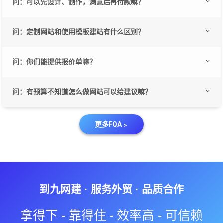
问：可以先设计、制作，满意后再付款嘛？
更久）。 我们通常能够在 2 - 5 个工作日提供网站效果图，你可
以根据需求提出改进意见直至满意。效果图确认后制作周期为 3 -
答：很抱歉，我司不接受预设计。
问：定制网站和使用模板建站有什么区别？
10 个工作日，制作完成之后会提供演示网站给你验收，验收过程
会根据你的需求完善一些页面细节，因此你的需求和沟通对整体
答：定制网站是按照用户的个性化需求来量身定做网站风格和部
问：你们能提供报价单嘛？
时长会有较大影响。 在「保证网站质量」和「满足顾客需求」的
分功能，网站模板是设计师提前按照自己的想法和行业通行特征
前提下，我们会尽快完成交付，如遇业务繁忙需耗费更多时间会
制作的网站成品； 定制网站和模板建站代码规范和后台使用没有
答：可以的，报价单里面具体包含哪些内容都会注明，也可以以
问：有预算不知道怎么做网站可以给建议嘛？
提前沟通。
区别； 如果你的预算有限，我们建议你选择一套中意的模板，在
合同附件形式加入合同。
此基础上委托我们进行局部修改，并选择内容设计服务来完成个
答：可以的，不过需要您给提供栏目内容，毕竟您的行业还是您
更多FQA﹥
性化网站搭建。
了解，我们给到的也仅仅是建议。
到九网建 · 服务外贸 · 品质合作
拿得下 - 靠得住 - 效率高 - 可信赖