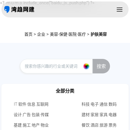
<？ｍｕｍａ include_once("baidu_js_push.php") ?>
首页
>
企业
>
美容·保健·医院·医疗
>
护肤美容
搜索
全部分类
IT·软件·信息·互联网
科技·电子·通信·数码
设计·广告·包装·传媒
建材·家居·家具·电器
基建·施工·地产·物业
餐饮·酒店·旅游·票务