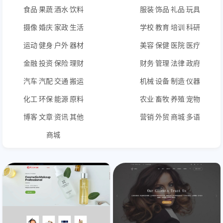
食品·果蔬·酒水·饮料
服装·饰品·礼品·玩具
摄像·婚庆·家政·生活
学校·教育·培训·科研
运动·健身·户外·器材
美容·保健·医院·医疗
金融·投资·保险·理财
财务·管理·法律·政府
汽车·汽配·交通·搬运
机械·设备·制造·仪器
化工·环保·能源·原料
农业·畜牧·养殖·宠物
博客·文章·资讯·其他
营销·外贸·商城·多语
商城