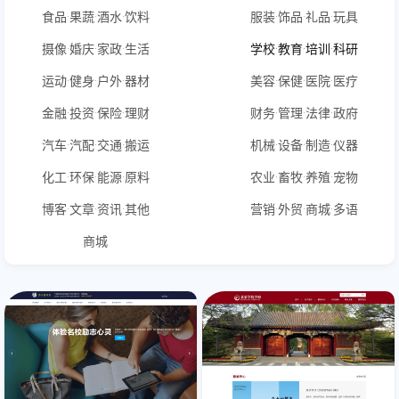
食品·果蔬·酒水·饮料
服装·饰品·礼品·玩具
摄像·婚庆·家政·生活
学校·教育·培训·科研
运动·健身·户外·器材
美容·保健·医院·医疗
金融·投资·保险·理财
财务·管理·法律·政府
汽车·汽配·交通·搬运
机械·设备·制造·仪器
化工·环保·能源·原料
农业·畜牧·养殖·宠物
博客·文章·资讯·其他
营销·外贸·商城·多语
商城