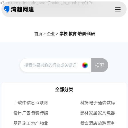
<？ｍｕｍａ include_once("baidu_js_push.php") ?>
首页
>
企业
>
学校·教育·培训·科研
搜索
全部分类
IT·软件·信息·互联网
科技·电子·通信·数码
设计·广告·包装·传媒
建材·家居·家具·电器
基建·施工·地产·物业
餐饮·酒店·旅游·票务