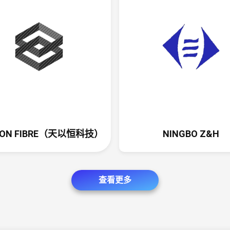
glamne
弹窗设置了
订阅获取折
制化内容；
插件的触发
动端上各种
客类别推送
访问的内容
BON FIBRE（天以恒科技）
NINGBO Z&H
假睫毛和穿
Glamnet
查看更多
假睫毛走下
从整个美国
趋势在下降