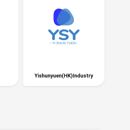
tic使用了铺满全屏的弹窗样式，视觉冲击感强；
不同的产品选择，用户需要挑选感兴趣的产品后
扣码，这样可以进行用户分层，以便后续推送定
器选择很多，比如进入网站，有退出意图，在移
互动触发等。还能对访客进行分类，根据不同访
不同的弹窗，比如对于老客户，可以根据她之前
针对给折扣码引导订阅。
Yishunyuen(HK)Industry
戴甲适合作为跨境电商创业的品类
ic在22年后，将增长的中心转移到了穿戴甲，磁吸
坡路
；
市场来看，穿戴甲一直处于上升趋势，而假睫毛
。但是假睫毛的市场依然很大，值得挖掘的是里