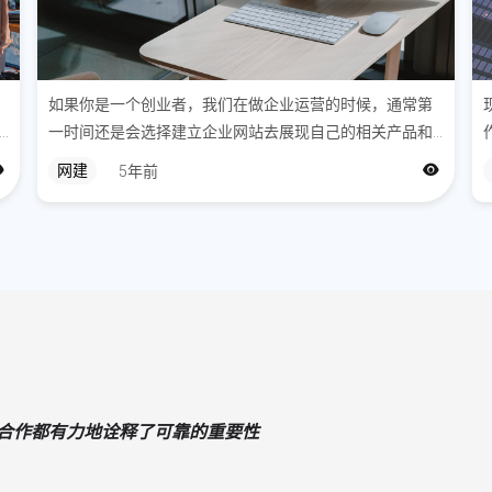
毛，普通假
40-60次
创建自由组
如果你是一个创业者，我们在做企业运营的时候，通常第
由套装，然
一时间还是会选择建立企业网站去展现自己的相关产品和
搭。
服务，而在实际运营的过中，我们总是会遇到网站排名的
网建
5年前
问题。
广告策略
从FB和谷
是因为穿戴
穿戴甲的行
情人节主题页，
专门为博客
TikTok运
次合作都有力地诠释了可靠的重要性
内容更新频率