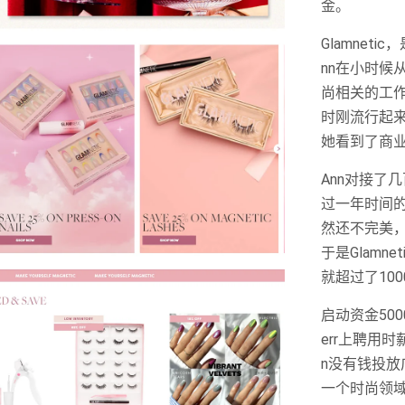
金。
Glamneti
nn在小时候
尚相关的工
时刚流行起
她看到了商
Ann对接了
过一年时间
然还不完美，
于是Glamn
就超过了10
启动资金50
err上聘用
n没有钱投放
一个时尚领