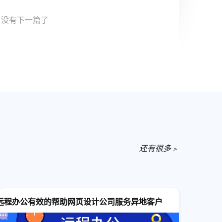
头图使用的都是红人作为模特，图上都有@红人
没有下一篇了
购功能很强，强销售导向，内容不突出。
后都表明睫毛长度，方便用户快速识别
；
阅制，订阅可享受折扣和每单免邮
；
加购高相关度的up-sale产品，比如假睫毛会自动
，用户不会特别主动去取消勾选，这样有助于提
还有很多﹥
转化率
；
on形式列明3个最重要的卖点(穿戴甲也是)
；
feature列明所有用户需要知道的参数，比如长度，
远程办公有效的帮助网页设计公司服务异地客户
的场合等等
；