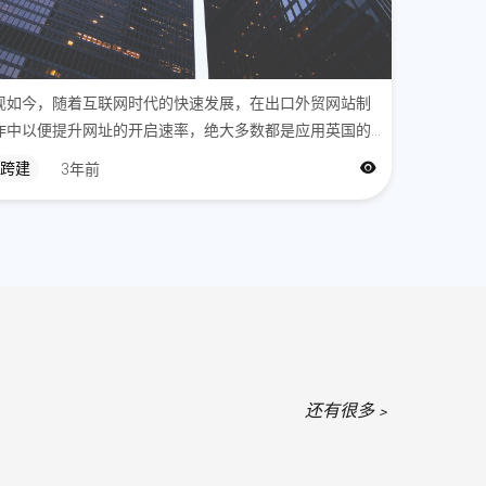
睫毛的优势，再次突出自己重要的卖点：可使用
，单次成本低，佩戴方便舒适
；
合页面，用户可以选择任意产品搭配作为一个自
现如今，随着互联网时代的快速发展，在出口外贸网站制
后享受折扣。这时候可以将假睫毛和穿戴甲混
作中以便提升网址的开启速率，绝大多数都是应用英国的
网络服务器，这样一来，外贸公司网站的开启速率便会和
跨建
3年前
本地的均值开启速率相差无异，合理处理网址开启速度比
较慢的难题，然而，想让企业自身能够在猛烈...
歌广告都能看出，预算更多投放在了穿戴甲，可能
甲款式更新快，拉新有优势，而且前面也提过，
业趋势在上升广告在过去几个月投放的落地页有
各产品分类页，best seller页面，甚至还有
文章投广告。
营策略
还有很多﹥
高，一个月发80-100条视频
；