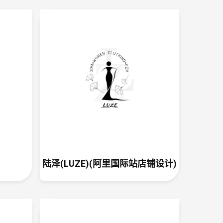
playlist，方便用户找到不同主题的视频内容
；
出镜，主打一个真实，与用户拉近距离
；
视频蹭热点的活动，包括近期的泰勒和碧昂斯演
鱼电影上映等。
订阅、会员制和私域
情页中有提过，能够有效提高用户留存，并且同
积分
；
别折扣，包邮，积分等福利FB群组创建3年有3
员，从发帖量来看至今仍然保持较高的活跃度
。
陆泽(LUZE)(阿里国际站店铺设计)
不可忽视的订阅弹窗
ed这个插件(非常昂贵)，评论里有用户说自己安
阅率从3.5-5%提升到了近10%。所以我仔细研