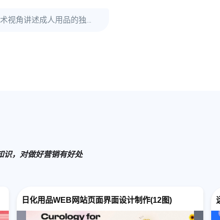
穿戴甲产品
的账号；
艺术视角讲述成人用品的独立站
整体来说导
详情页特点
1.产品标题
2.开通了订
3.默认同时
关联睫毛膏
升up-sale
知识，对做好营销有好处
4.直接用ic
5.在key 
日化用品WEB网站页面界面设计制作(12图)
材质，适合