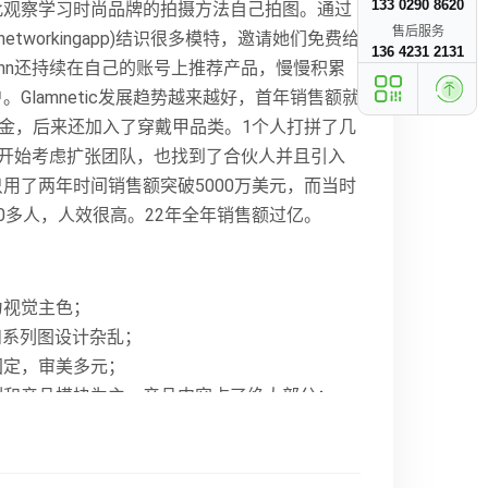
133 0290 8620
此观察学习时尚品牌的拍摄方法自己拍图。通过
售后服务
个networkingapp)结识很多模特，邀请她们免费给
136 4231 2131
nn还持续在自己的账号上推荐产品，慢慢积累
。Glamnetic发展趋势越来越好，首年销售额就
美金，后来还加入了穿戴甲品类。1个人打拼了几
n开始考虑扩张团队，也找到了合伙人并且引入
用了两年时间销售额突破5000万美元，而当时
0多人，人效很高。22年全年销售额过亿。
为视觉主色；
r和系列图设计杂乱；
固定，审美多元；
列和产品模块为主，产品内容占了绝大部分；
对较少，社媒内容有很占比不大。博客和品牌介
在首页进行展示；