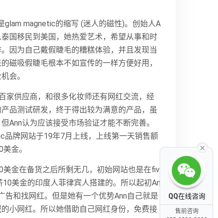
c，是glam magnetic的缩写 (迷人的磁性)。创始人A
从泰国移民到美国，她热爱艺术，希望从事和时
作。因为自己戴假睫毛的糟糕体验，并且发现当
来的磁吸假睫毛根本不如宣传的一样方便好用，
业机会。
几百家供应商，和很多化妆师还有网红交流，经
的产品测试研发，终于得出较为满意的产品，虽
但Ann认为应该接受市场验证才能不断完善。
etic品牌网站于19年7月上线，上线第一天销售额
00美金。
00美金在备货之后所剩无几，初始网站也是在fiv
时薪10美金的印度人菲律宾人搭建的。所以起初An
广告和找网红。但是她有一个优势Ann自己就是
QQ在线咨询
域的小网红。所以她借助自己网红身份，免费接
售前咨询