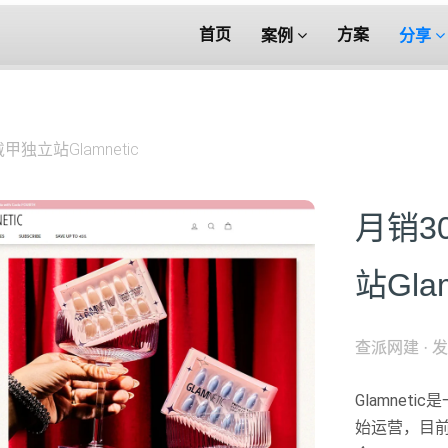
首页
方案
案例
分享
独立站Glamnetic
月销3
站Glam
查派网建
·
发
Glamnet
始运营，目前