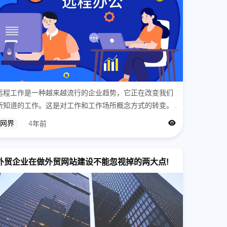
还有对比表格，对比glamnetic和其他磁吸假睫
睫毛的优势，再次突出自己最重要的卖点:可使用
，单次成本低，佩戴方便舒适。
点
都表明睫毛长度，方便用户快速识别
；
远程工作是一种越来越流行的企业趋势，它正在改变我们
制，订阅可享受折扣和每单免邮
；
所知道的工作。这是对工作和工作场所概念方式的转变。
高相关度的up-sale产品，比如假睫毛会自动关
人们一直认为，工作只能在办公室或专用工作空间内完
网界
4年前
用户不会特别主动去取消勾选，这样有助于提升u
成。查派网建在疫情严峻的时候，地铁停运，小区封锁，
所有人员只能呆在家里。通过远程视频会议，我...
；
外贸企业在做外贸网站建设不能忽视掉的两大点!
n形式列明3个重要的卖点（穿戴甲也是）
；
ature列明所有用户需要知道的参数，比如长度，材
场合等等
；
有对比表格，对比glamnetic和其他磁吸假睫