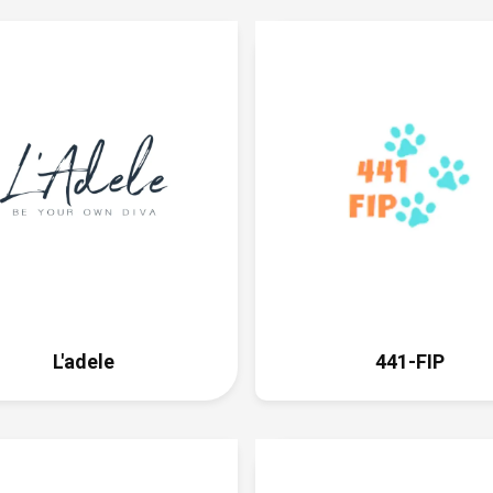
设置了清晰的
创始人真人
穿戴甲新品
唱会，美人
用户留存：
订阅制在详
样享有会员
会员制提供特
0000+组
L'adele
441-FIP
用户拉新：
使用了Amp
装后将弹窗订
究了一下；