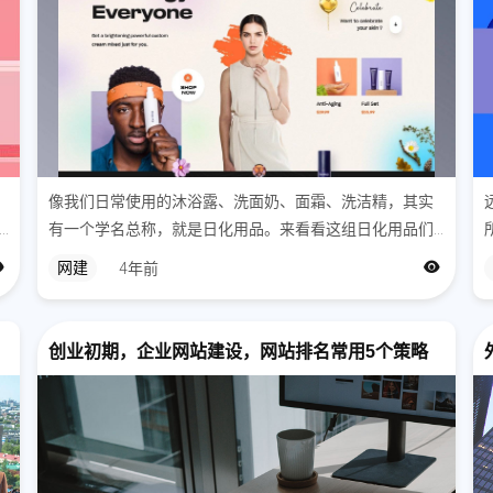
6.在详情页内
毛，普通假
40-60次
网站运营亮
产品标题后
像我们日常使用的沐浴露、洗面奶、面霜、洗洁精，其实
开通了订阅
有一个学名总称，就是日化用品。来看看这组日化用品们
默认同时加购
的网页网站界面制作设计参考吧！
网建
4年前
联睫毛膏，
p-sale转化率
创业初期，企业网站建设，网站排名常用5个策略
直接用ico
在key fe
质，适合的
在详情页内还