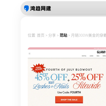
位置:
首页
>
分享
>
范站
> 月销300W美金的穿戴甲