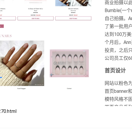
商业拍摄以
Bumble(一
自己拍摄。A
了第一批用户
达到100万
个月后，An
投资，之后只
公司员工仅6
首页设计
网站以粉色
首页banne
模特风格不
首页产品系
270.html
内容模块相
绍等并没有