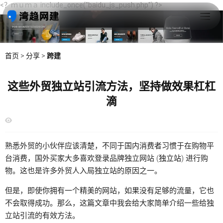
<？ｍｕｍａ include_once("baidu_js_push.php") ?>
首页
>
分享
>
跨建
这些外贸独立站引流方法，坚持做效果杠杠
滴
熟悉外贸的小伙伴应该清楚，不同于国内消费者习惯于在购物平
台消费，国外买家大多喜欢登录品牌独立网站 (
独立站
) 进行购
物。这也是许多外贸人入局独立站的原因之一。
但是，即使你拥有一个精美的网站，如果没有足够的流量，它也
不会取得成功。那么，这篇文章中我会给大家简单介绍一些给独
立站引流的有效方法。