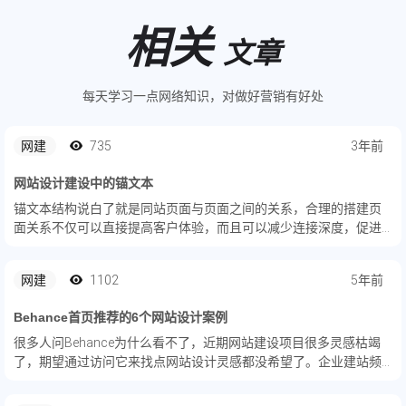
相关
文章
每天学习一点网络知识，对做好营销有好处
网建
735
3年前
网站设计建设中的锚文本
锚文本结构说白了就是同站页面与页面之间的关系，合理的搭建页
面关系不仅可以直接提高客户体验，而且可以减少连接深度，促进
网络爬虫完全的抓取你的网页页面。那么怎样去合理布局锚文本结
构呢？
网建
1102
5年前
Behance首页推荐的6个网站设计案例
很多人问Behance为什么看不了，近期网站建设项目很多灵感枯竭
了，期望通过访问它来找点网站设计灵感都没希望了。企业建站​频
道克里斯定期为大家获取Behance设计官网首页上推荐的精选网页
设计案例。今天推荐6个热门的品牌型企业官网设计作品！