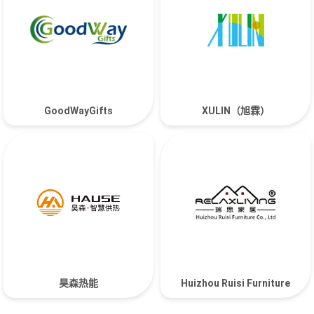
GoodWayGifts
XULIN（旭霖）
昊森热能
Huizhou Ruisi Furniture