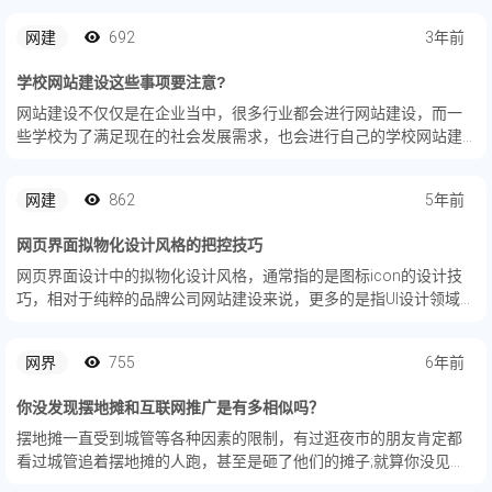
哪些部分，每个部分放置哪些内容，网站建设前的网站规划是一个
网建
692
3年前
非常重要...
学校网站建设这些事项要注意?
网站建设不仅仅是在企业当中，很多行业都会进行网站建设，而一
些学校为了满足现在的社会发展需求，也会进行自己的学校网站建
设，但是学校网站建设与普通的企业网站建设来说也是有一定区别
的。那么，学校网站建设的注意事项有哪些呢？我们就来简单了解
网建
862
5年前
一下。
网页界面拟物化设计风格的把控技巧
网页界面设计中的拟物化设计风格，通常指的是图标icon的设计技
巧，相对于纯粹的品牌公司网站建设来说，更多的是指UI设计领域。
优秀的拟物化设计风格，能直观的让你的品牌网站或app产品更直
观，更易用，更有辨识度。今天我们简单聊聊拟物化风格设计的...
网界
755
6年前
你没发现摆地摊和互联网推广是有多相似吗？
摆地摊一直受到城管等各种因素的限制，有过逛夜市的朋友肯定都
看过城管追着摆地摊的人跑，甚至是砸了他们的摊子;就算你没见
过，在电影里这样的场景应该不陌生吧？