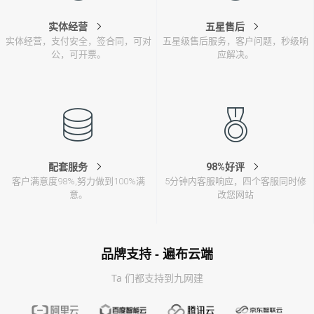
实体经营
五星售后
实体经营，支付安全，签合同，可对
五星级售后服务，客户问题，秒级响
公，可开票。
应解决。
配套服务
98%好评
客户满意度98%,努力做到100%满
5分钟内客服响应，四个客服同时修
意。
改您网站
品牌支持 - 遍布云端
Ta 们都支持到九网建