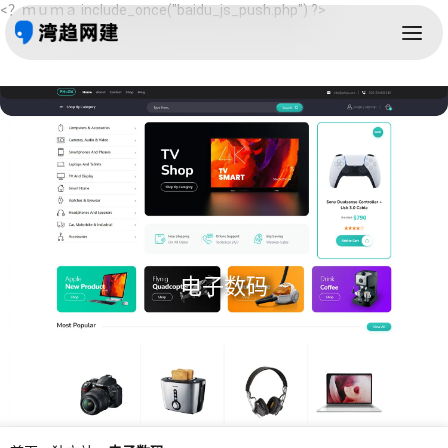
<？ｍｕｍａ include_once("baidu_js_push.php") ?>
电子数码