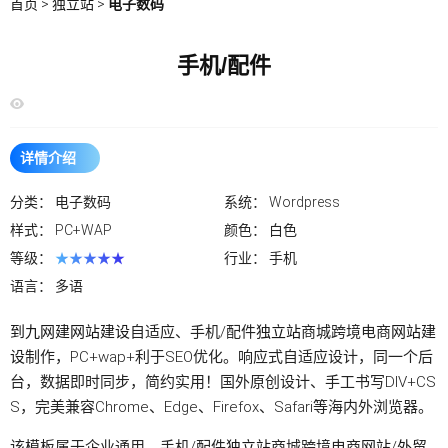
首页
>
独立站
>
电子数码
手机/配件
详情介绍
分类：
电子数码
系统：
Wordpress
样式：
PC+WAP
颜色：
白色
等级：
★★★★★
行业：
手机
语言：
多语
到九网建
网站建设
自适应、手机/配件
独立站
商城跨境电商
网站建
设
制作，PC+wap+利于SEO优化。响应式自适应设计，同一个后
台，数据即时同步，简约实用！国外原创设计、手工书写DIV+CS
S，完美兼容Chrome、Edge、Firefox、Safari等海内外浏览器。
该模板属于企业通用、手机/配件
独立站
商城跨境电商
网站
/
外贸