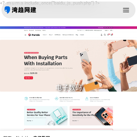
<？ｍｕｍａ include_once("baidu_js_push.php") ?>
电子数码