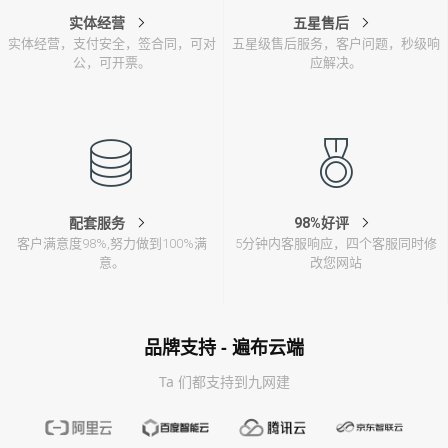
实体经营
五星售后
实体经营，支付安全，签合同，可对
五星级售后服务，客户问题，秒级响
公，可开票。
应解决。
配套服务
98%好评
客户满意度98%,努力做到100%满
5分钟内客服响应，四个客服同时修
意。
改您网站
品牌支持 - 遍布云端
Ta 们都支持到九网建