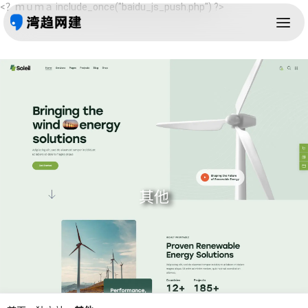
<？ｍｕｍａ include_once("baidu_js_push.php") ?>
其他