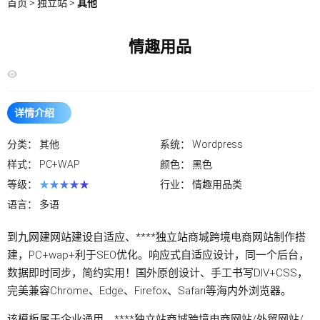
首页
>
独立站
>
其他
情趣用品
详情介绍
分类：
其他
系统：
Wordpress
样式：
PC+WAP
颜色：
黑色
等级：
★★★★★
行业：
情趣用品类
语言：
多语
到九网建
网站建设
自适应、****
独立站
商城跨境电商
网站
制作搭
建，PC+wap+利于SEO优化。响应式自适应设计，同一个后台，
数据即时同步，简约实用！国外原创设计、手工书写DIV+CSS，
完美兼容Chrome、Edge、Firefox、Safari等海内外浏览器。
该模板属于企业通用、****
独立站
商城跨境电商
网站
/
外贸网站
/