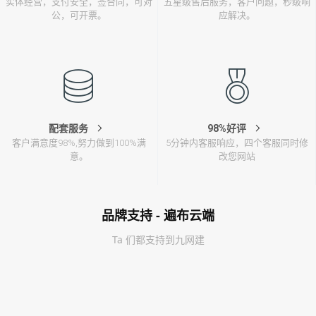
实体经营，支付安全，签合同，可对
五星级售后服务，客户问题，秒级响
公，可开票。
应解决。
配套服务
98%好评
客户满意度98%,努力做到100%满
5分钟内客服响应，四个客服同时修
意。
改您网站
品牌支持 - 遍布云端
Ta 们都支持到九网建