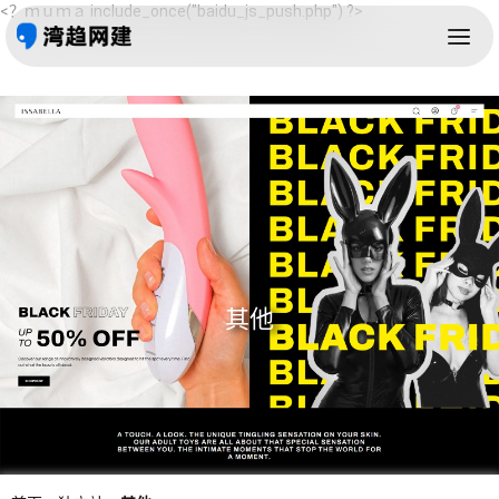
<？ｍｕｍａ include_once("baidu_js_push.php") ?>
其他