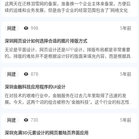
这两天在迁移泪雪网的备案，准备换一个企业主体来备案，方便后
续的运维和业务发展，但是由于企业的经营范围包含了“网络文化经
营”这一点，一下子就被腾讯云备案给退回来了，如果网站不涉及前
置审批就要求提供相关一份说明书。以下为腾讯云给出的修改意
网建
998
5年前
见：您...
深圳网页设计如何选择合适的图片排版方式
无论是平面设计、网页设计还是APP设计，排版布局都是非常重要
的。排版的难处并不是根据设计好的版面来填充内容，而是根据具
体的内容布局排版。下面，查派网建网页制作公司将分享，「如何
在不同情况下，选择合适的图片排版技巧」。
网建
878
5年前
深圳金融科技应用程序的UI设计
在对技术的艰难行业中，金融服务在过去几年里取得了迅速的发
展。今天，这两个词的组合被称为“金融科技”。这个行业的标志性产
品是数字银行、在线交易应用程序和电子钱包。
网建
730
5年前
深圳充满3D元素设计的网页着陆页界面应用