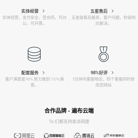
实体经营
五星售后
实体经营，支付安全，签合同，可对
五星级售后服务，客户问题，秒级响
公，可开票。
应解决。
配套服务
98%好评
客户满意度98%,努力做到100%满
5分钟内客服响应，四个客服同时修
意。
改您网站
合作品牌 - 遍布云端
Ta 们都支持查派网建