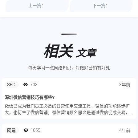
上一篇：
下一篇：
相关
文章
每天学习一点网络知识，对做好营销有好处
SEO
703
3年前
深圳微信营销技巧有哪些?
微信已成为我们员工必备的日常使用交流工具，微信的功能逐步扩
大，也衍生了微信营销。微信营销顾名思义是通过微信促成交易，
那么如何利用微信达成交易，提高了成功率呢？微信营销技巧中主
要包括了微信朋友圈、小程序、社群、公众号等，一般做微信营销
网建
1055
4年前
都是通过...