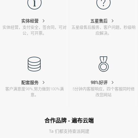
实体经营
五星售后
实体经营，支付安全，签合同，可对
五星级售后服务，客户问题，秒级响
公，可开票。
应解决。
配套服务
98%好评
客户满意度98%,努力做到100%满
5分钟内客服响应，四个客服同时修
意。
改您网站
合作品牌 - 遍布云端
Ta 们都支持查派网建