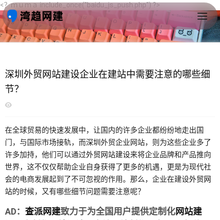
<？ｍｕｍａ include_once("baidu_js_push.php") ?>
首页
>
深圳分享
>
深圳跨建
深圳外贸网站建设企业在建站中需要注意的哪些细
节？
在全球贸易的快速发展中，让国内的许多企业都纷纷地走出国
门，与国际市场接轨，而
深圳
外贸企业网站，则为这些企业多了
许多加持，他们可以通过
外贸网站建设
来将企业品牌和产品推向
世界，这不仅仅帮助企业自身获得了更多的机遇，更是为现代社
会的电商发展起到了不可忽视的作用。那么，企业在建设
外贸网
站
的时候，又有哪些细节问题需要注意呢？
AD：
查派网建
致力于为全国用户提供定制化
网站建