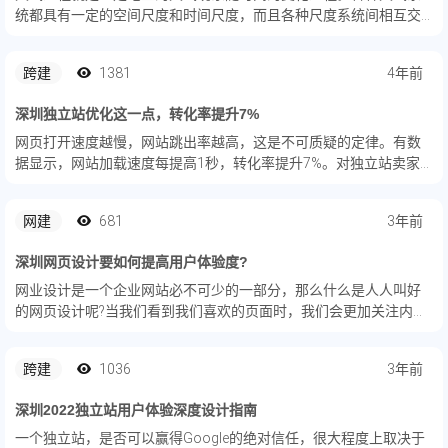
统都具有一定的空间尺度和时间尺度，而且各种尺度系统间相互交
织、相互作用。我们现在看天气预报的途径应该是手机吧，那网页
上的天气预报你注意过吗，一起来看看吧。
跨建
1381
4年前
深圳独立站优化这一点，转化率提升7%
网页打开速度越慢，网站跳出率越高，这是不可质疑的定律。有数
据显示，网站加载速度每提高1秒，转化率提升7%。对独立站卖家
来说，流量成本飞涨，流量难得，转化率就显得非常重要，优化独
立站打开速度，防止客户流失是不可忽视的一点。
网建
681
3年前
深圳网页设计要如何提高用户体验度?
网业设计是一个企业网站必不可少的一部分，那么什么是人人叫好
的网页设计呢?当我们看到我们喜欢的页面时，我们会更加关注内
容。当我们看到一个无法直接看到的页面时，无论内容写得多好，
我们都会继续离开，可见用户体验度的重要性，下面深圳网站设计
跨建
1036
3年前
的小编就...
深圳2022独立站用户体验深度设计指南
一个独立站，是否可以赢得Google的绝对信任，很大程度上取决于