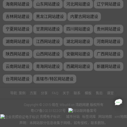
海南网站建设
山东网站建设
河北网站建设
辽宁网站建设
吉林网站建设
黑龙江网站建设
内蒙古网站建设
宁夏网站建设
甘肃网站建设
四川网站建设
贵州网站建设
湖南网站建设
江西网站建设
湖北网站建设
河南网站建设
陕西网站建设
山西网站建设
安徽网站建设
广西网站建设
云南网站建设
青海网站建设
西藏网站建设
新疆网站建设
台湾网站建设
直辖市/特区网站建设
导航:
案例
/
方案
/
分享
/
FAQ
/
关于
/
联系
/
模板
/
售后
/
课堂
/
Copyright © 2015-现在 Wbuild.cn 湾趋网建 版权所有
粤ICP备2023152207号
亮照电子标识：
城市分站
标签词库
网站地图
xml地图
声明：本网站部分信息收集于网络，如有侵权，联系删除。