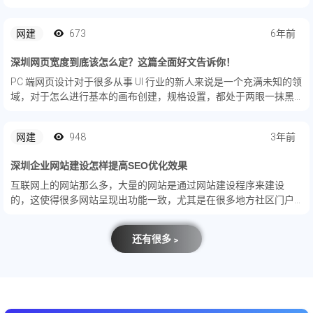
细腻。同时，要规划好整个网站页面的布局，需要放置什么栏目，
首要位置推什么内容，都要规划好。
网建
673
6年前
深圳网页宽度到底该怎么定？这篇全面好文告诉你！
PC 端网页设计对于很多从事 UI 行业的新人来说是一个充满未知的领
域，对于怎么进行基本的画布创建，规格设置，都处于两眼一抹黑
的状态。虽然这是因为多数人没有系统的学习 UI 知识，它并不是一
个合理的现象。
网建
948
3年前
深圳企业网站建设怎样提高SEO优化效果
互联网上的网站那么多，大量的网站是通过网站建设程序来建设
的，这使得很多网站呈现出功能一致，尤其是在很多地方社区门户
网站，甚至通过网站来提高很多区域性网站的代理权，在模板和功
能上呈现出功能一致。
还有很多﹥