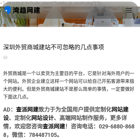
<？ｍｕｍａ include_once("baidu_js_push.php") ?>
首页
>
深圳分享
>
深圳跨建
深圳外贸商城建站不可忽略的几点事项
外贸商城
是一个以卖货为主要目的平台，它是针对海外用户的一
个网站。外贸企业建立这样一个网站可以给自己开拓客源带来极
大的便利。但是
外贸商城建站
不是那么简单的事情，一定要做好
下面这几点。
AD：
查派网建
致力于为全国用户提供定制化
网站建
设
、定制化
网站设计
、高端网站制作服务，更多详
情，欢迎您咨询
查派网建
！咨询电话：029-6880-868
8，微信：784487105。