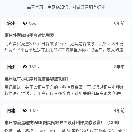
每天学习一点网络知识，对做好营销有好处
跨建
868
6年前
惠州外贸B2B平台对比列表
海外真实流量80%来自谷歌系平台，尤其是谷歌系三剑客，大部分
外贸B2B平台不过是在剩余的20%流量里为你寻找客户。庞大的流量
才是顾客转化的保证。
网建
1628
3年前
惠州租车小程序开发需要哪些功能？
资讯推送：关于该租车平台的一些消息来源，可以通过租车小程序
软件进行推送，让用户可以从多个方面对相关的租车资讯内容进行
查看了解。
网建
1327
4年前
惠州物流运输类WEB网页网站界面设计制作灵感欣赏！（12图）
物流（英文名称：logistics）原意为“实物分配”或“货物配送”，是供