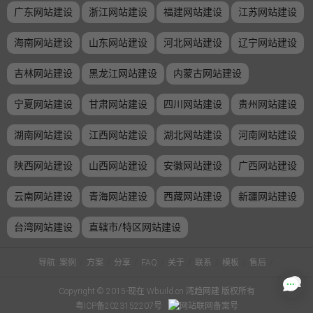
广东网站建设
浙江网站建设
福建网站建设
江苏网站建设
海南网站建设
山东网站建设
河北网站建设
辽宁网站建设
吉林网站建设
黑龙江网站建设
内蒙古网站建设
宁夏网站建设
甘肃网站建设
四川网站建设
贵州网站建设
湖南网站建设
江西网站建设
湖北网站建设
河南网站建设
陕西网站建设
山西网站建设
安徽网站建设
广西网站建设
云南网站建设
青海网站建设
西藏网站建设
新疆网站建设
台湾网站建设
直辖市/特区网站建设
导航:
案例
/
方案
/
分享
/
FAQ
/
关于
/
联系
/
模板
/
售后
/
Copyright © 2015-现在 Wbuild.cn 湾趋网建 版权所有
粤ICP备2023152207号