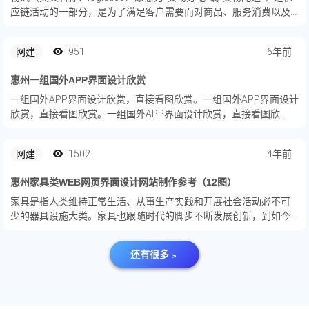
应链活动的一部分，是为了满足客户需要而对商品、服务消费以及
相关信息从产地到消费地的高效、低成本流动和储存进行的规划、
实施与控制的过程。物流以仓储为中心，促进生产与市场...
网建
951
6年前
惠州一组国外APP界面设计欣赏
一组国外APP界面设计欣赏，直接看图欣赏。一组国外APP界面设计
欣赏，直接看图欣赏。一组国外APP界面设计欣赏，直接看图欣
赏。一组国外APP界面设计欣赏，直接看图欣赏。
网建
1502
4年前
惠州家具类WEB网页界面设计网站制作参考（12图）
家具是指人类维持正常生活、从事生产实践和开展社会活动必不可
少的器具设施大类。家具也跟随时代的脚步不断发展创新，到如今
门类繁多，用料各异，品种齐全，用途不一。是建立工作生活空间
的重要基础。来看看线上的家具商城网页怎么设计吧。
还有很多﹥