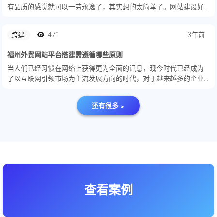
有品质的感觉就可以一劳永逸了，其实想的太简单了。网站建设好
了只是一个开始，它是一个运动的过程，网站也是需要经营的，如
果平时没有处理好这些信息要素，很有可能网站意义不大。
跨建
471
3年前
福州外贸网站平台搭建需遵循哪些原则
当人们已经习惯在网络上获得更为全面的讯息，现今时代已经成为
了以互联网引领市场为主流发展方向的时代，对于越来越多的企业
来说，都希望借助互联网来有效推动自身企业的发展，所以，网站
的搭建和应用对于现代企业来说是非常重要的，尤其是一些拥有外
还有很多﹥
贸生意的...
查看案例