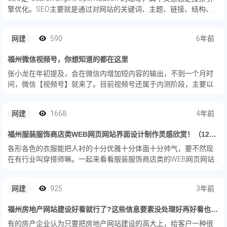
擎优化。SEO主要就是通过对网站的关键词、主题、链接、结构、
标签、排版等各方面进行优化，使百度、Google等搜索引擎更容易
搜索到...
网建
590
6年前
福州微信视频号，你想知道的都在这里
张小龙在年初提及，会在微信内增加短内容的输出，不到一个月时
间，微信【视频号】就来了。目前视频号还属于内测阶段，主要以
定下邀约为主，预计全员开放至少要等到5月、6月份。视频号是什
么？视频号用户会喜欢吗？视频号未来会怎样？今天村长就和大家
网建
1668
4年前
一起来...
福州服装服饰商店类WEB网页网站界面设计制作灵感欣赏！（12图）
各形各色的衣服能把人衬的十分优雅十分体面十分帅气，要不然现
在有行业叫穿搭师嘛。一起来看看服装服饰商店类的WEB网页网站
设计制作吧！
网建
925
3年前
福州房地产网站建设好看就行了?这些信息要素没处理好再好看也没用
有的房产企业认为只要把房地产网站建设的高大上，给客户一种很