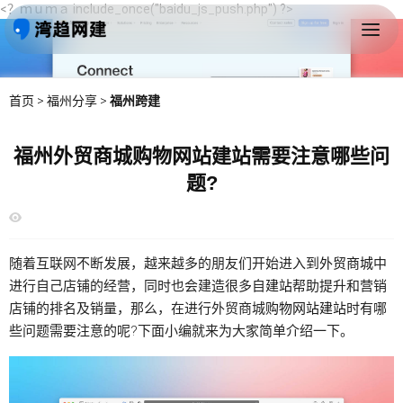
<？ｍｕｍａ include_once("baidu_js_push.php") ?>
首页
>
福州分享
>
福州跨建
福州外贸商城购物网站建站需要注意哪些问
题?
随着互联网不断发展，越来越多的朋友们开始进入到
外贸商城
中
进行自己店铺的经营，同时也会建造很多自
建站
帮助提升和营销
店铺的排名及销量，那么，在进行外贸商城
购物网站建站
时有哪
些问题需要注意的呢?下面小编就来为大家简单介绍一下。