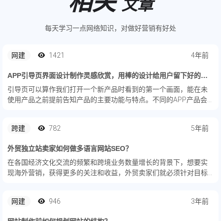
相关
文章
每天学习一点网络知识，对做好营销有好处
网建
1421
4年前
APP引导页界面设计制作灵感欣赏，用棒的设计给用户留下好的印象！（12图）
引导页可以算作我们打开一个新产品时看到的第一个画面，能在未
使用产品之前提前告知产品的主要功能与特点。不同的APP产品会
有不同的引导页，那么你知道一个符合产品调性的引导页应该怎么
设计吧，一起看看吧！
跨建
782
5年前
外贸独立站卖家如何做多语言网站SEO？
在各国经济文化交流的频繁和跨境业务数量增长的背景下，想要实
现海外营销，获得更多的关注和收益，外贸卖家们就必须针对目标
市场进行网站的多语言优化，针对新的国家或地区进行策略的制定
网站内容本地化，仅翻译网站内的文本内容、标题、描述、说明等
网建
946
3年前
是远远不...