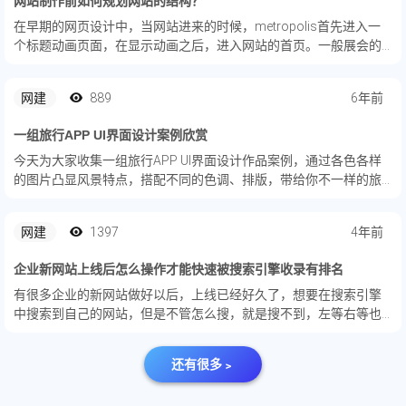
网站制作前如何规划网站的结构？
在早期的网页设计中，当网站进来的时候，metropolis首先进入一
个标题动画页面，在显示动画之后，进入网站的首页。一般展会的
动画范围是展示企业主要产品、展示企业形象或介绍企业优势
等。，主要是希望通过活泼或者酷炫的动画加深网友的印象。但
网建
889
6年前
是，...
一组旅行APP UI界面设计案例欣赏
今天为大家收集一组旅行APP UI界面设计作品案例，通过各色各样
的图片凸显风景特点，搭配不同的色调、排版，带给你不一样的旅
行体验设计灵感，一起来品鉴品鉴吧。
网建
1397
4年前
企业新网站上线后怎么操作才能快速被搜索引擎收录有排名
有很多企业的新网站做好以后，上线已经好久了，想要在搜索引擎
中搜索到自己的网站，但是不管怎么搜，就是搜不到，左等右等也
不见网站被收录。你是不是也遇到这样的问题，但是又不知道该怎
么解决呢？你好，这里是查派网建，上面讲的问题相信应该是很多
还有很多﹥
企业遇到...