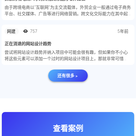
由于跨境电商以“互联网”为主交流载体，外贸企业一般通过电子商务
平台、社交媒体、广告等进行网络营销。跨文化交际能力在其中起
着至关重要的作用。成功的跨文化交际不仅仅需要能说一口流利的
外语，更要充分考虑和尊重目的国语言、文化、生活和思维方式
网建
757
5年前
等，了...
正在消退的网站设计趋势
尝试将网站设计趋势并纳入项目中可能会很有趣，但如果你不小心
将这些元素可以添加一个过时的网站设计项目上，那就非常可惜
了，有时网站设计流行趋势消失的速度和它们涌入的速度一样快！
还有很多﹥
查看案例