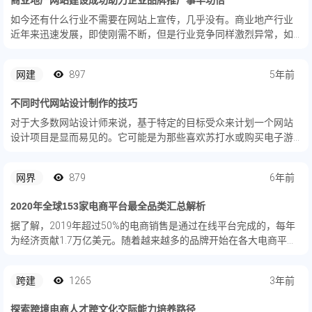
商业地产网站建设成功助力企业品牌推广事半功倍
如今还有什么行业不需要在网站上宣传，几乎没有。商业地产行业
近年来迅速发展，即使刚需不断，但是行业竞争同样激烈异常，如
何才能在同行中脱颖而出，赢得更多客户的青睐，成为他们的首
选，商业地产网站建设成功可以让这件事情事半功倍。
网建
897
5年前
不同时代网站设计制作的技巧
对于大多数网站设计师来说，基于特定的目标受众来计划一个网站
设计项目是显而易见的。它可能是为那些喜欢苏打水或购买电子游
戏或对运动鞋有亲和力的人。
网界
879
6年前
2020年全球153家电商平台最全品类汇总解析
据了解，2019年超过50%的电商销售是通过在线平台完成的，每年
为经济贡献1.7万亿美元。随着越来越多的品牌开始在各大电商平台
上崭露头角，预计这一数字将在未来5年大幅增长。本文将囊括全球
153家电商平台，以及特定于某一品类的平台，最后将按国...
跨建
1265
3年前
探索跨境电商人才跨文化交际能力培养路径