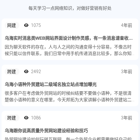
每天学习一点网络知识，对做好营销有好处
网建
1075
4年前
乌海实时消息类WEB网站界面设计制作灵感，有一条消息请查收！（12图）
因为聊天软件的存在，人与人之间的沟通变得十分容易，不像古时
候只能以信件联系，我们日常中用手机传递消息比较多，那么你知
道WEB端发送消息的界面怎么设计吧，来看看这些参考吧。
跨建
2492
3年前
乌海小语种外贸建站二级域名独立站点增加曝光
很多客户在考虑做外贸网站的时候纠结要不要做小语种，不是很清
楚做小语种的意义在哪里，今天邦拓为大家讲解小语种外贸建站二
级域名独立站点的好处。
跨建
1086
3年前
乌海跟你说高质量外贸网站建设经验和技巧
外贸网站建设如何玩转互联网，每一个外贸企业都需要做好自己的