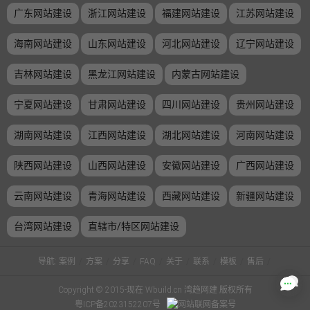
广东网站建设
浙江网站建设
福建网站建设
江苏网站建设
海南网站建设
山东网站建设
河北网站建设
辽宁网站建设
吉林网站建设
黑龙江网站建设
内蒙古网站建设
宁夏网站建设
甘肃网站建设
四川网站建设
贵州网站建设
湖南网站建设
江西网站建设
湖北网站建设
河南网站建设
陕西网站建设
山西网站建设
安徽网站建设
广西网站建设
云南网站建设
青海网站建设
西藏网站建设
新疆网站建设
台湾网站建设
直辖市/特区网站建设
导航:
案例
/
方案
/
分享
/
FAQ
/
关于
/
联系
/
模板
/
售后
/
Copyright © 2015-现在 Wbuild.cn 湾趋网建 版权所有
粤ICP备2023152207号