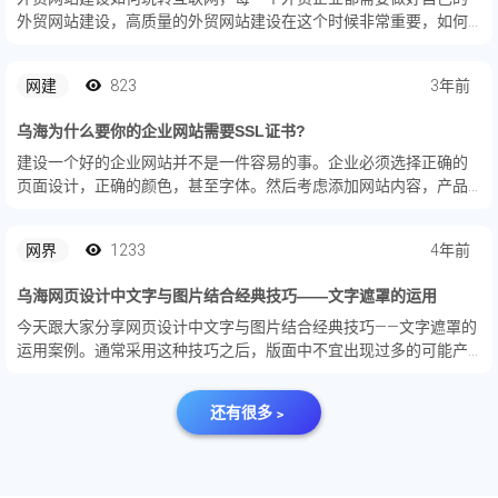
外贸网站建设，高质量的外贸网站建设在这个时候非常重要，如何
做好外贸网站，我们必须掌握一些网站建设经验和技巧。
网建
823
3年前
乌海为什么要你的企业网站需要SSL证书?
建设一个好的企业网站并不是一件容易的事。企业必须选择正确的
页面设计，正确的颜色，甚至字体。然后考虑添加网站内容，产品
描述和图像，或影响网站性能的各种其他元素。即使你完成了所有
工作，并且企业网站做得不错，但仍有一些事情可能会考虑不到。
网界
1233
4年前
比如：S...
乌海网页设计中文字与图片结合经典技巧——文字遮罩的运用
今天跟大家分享网页设计中文字与图片结合经典技巧——文字遮罩的
运用案例。通常采用这种技巧之后，版面中不宜出现过多的可能产
生干扰性的其他图形等装饰物，确保界面中视觉聚焦在文字遮罩的
位置上。
还有很多﹥