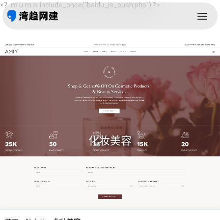
<？ｍｕｍａ include_once("baidu_js_push.php") ?>
化妆美容