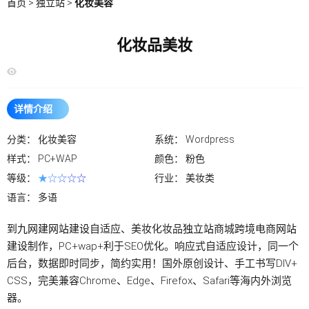
首页
>
独立站
>
化妆美容
化妆品美妆
详情介绍
分类：
化妆美容
系统：
Wordpress
样式：
PC+WAP
颜色：
粉色
等级：
★☆☆☆☆
行业：
美妆类
语言：
多语
到九网建
网站建设
自适应、美妆化妆品
独立站
商城跨境电商
网站
建设
制作，PC+wap+利于SEO优化。响应式自适应设计，同一个
后台，数据即时同步，简约实用！国外原创设计、手工书写DIV+
CSS，完美兼容Chrome、Edge、Firefox、Safari等海内外浏览
器。