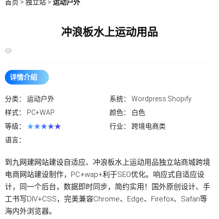
首页
>
独立站
>
运动户外
冲浪板水上运动用品
详情介绍
分类：
运动户外
系统：
Wordpress Shopify
样式：
PC+WAP
颜色：
白色
等级：
★★★★★
行业：
跨境电商类
语言：
到九网建
网站建设
自适应、冲浪板水上运动用品
独立站
商城跨境
电商
网站建设
制作，PC+wap+利于SEO优化。响应式自适应设
计，同一个后台，数据即时同步，简约实用！国外原创设计、手
工书写DIV+CSS，完美兼容
Chrome、
Edge、Firefox、Safari等
海内外浏览器。