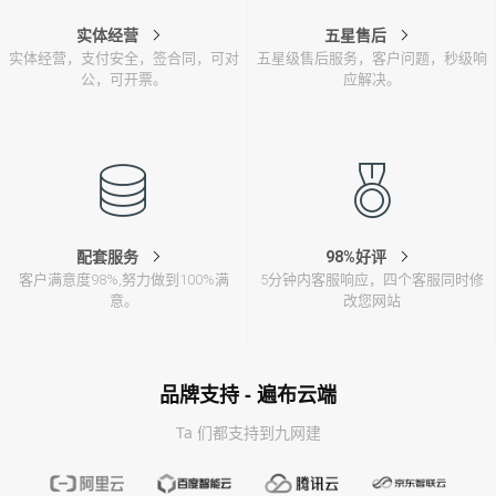
实体经营
五星售后
实体经营，支付安全，签合同，可对
五星级售后服务，客户问题，秒级响
公，可开票。
应解决。
配套服务
98%好评
客户满意度98%,努力做到100%满
5分钟内客服响应，四个客服同时修
意。
改您网站
品牌支持 - 遍布云端
Ta 们都支持到九网建