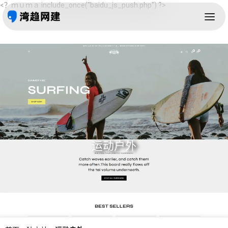
<？ｍｕｍａ include_once("baidu_js_push.php") ?>
运动户外