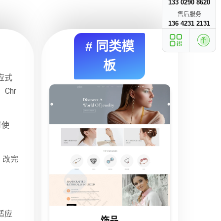
133 0290 8620
售后服务
136 4231 2131
# 同类模
板
应式
Chr
可使
，改完
。
适应
饰品