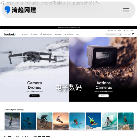
<？ｍｕｍａ include_once("baidu_js_push.php") ?>
电子数码