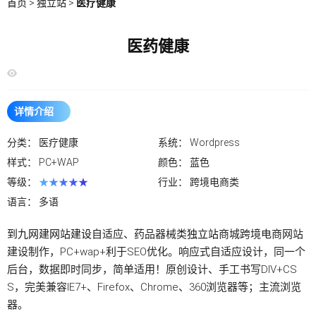
首页
>
独立站
>
医疗健康
医药健康
详情介绍
分类：
医疗健康
系统：
Wordpress
样式：
PC+WAP
颜色：
蓝色
等级：
★★★★★
行业：
跨境电商类
语言：
多语
到九网建
网站建设
自适应、药品器械类
独立站
商城跨境电商网站
建设制作，PC+wap+利于SEO优化。响应式自适应设计，同一个
后台，数据即时同步，简单适用！原创设计、手工书写DIV+CS
S，完美兼容IE7+、Firefox、Chrome、360浏览器等；主流浏览
器。