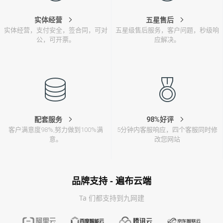
实体经营
五星售后
实体经营，支付安全，签合同，可对
五星级售后服务，客户问题，秒级响
公，可开票。
应解决。
配套服务
98%好评
客户满意度98%,努力做到100%满
5分钟内客服响应，四个客服同时修
意。
改您网站
品牌支持 - 遍布云端
Ta 们都支持到九网建