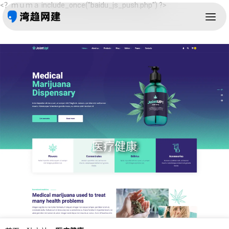
<？ｍｕｍａ include_once("baidu_js_push.php") ?>
医疗健康