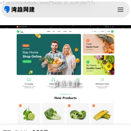
<？ｍｕｍａ include_once("baidu_js_push.php") ?>
食品生鲜