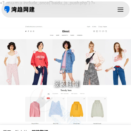
<？ｍｕｍａ include_once("baidu_js_push.php") ?>
服装鞋帽