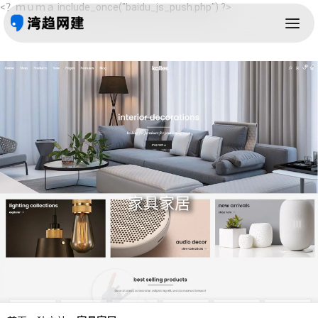
<？ｍｕｍａ include_once("baidu_js_push.php") ?>
家具家居