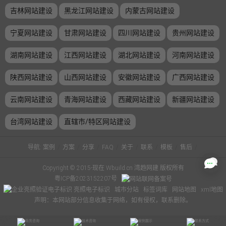
吉林网站建设
黑龙江网站建设
内蒙古网站建设
宁夏网站建设
甘肃网站建设
四川网站建设
贵州网站建设
湖南网站建设
江西网站建设
湖北网站建设
河南网站建设
陕西网站建设
山西网站建设
安徽网站建设
广西网站建设
云南网站建设
青海网站建设
西藏网站建设
新疆网站建设
台湾网站建设
直辖市/特区网站建设
导航:
案例
/
方案
/
分享
/
FAQ
/
关于
/
联系
/
模板
/
售后
/
Copyright © 2015-现在 Wbuild.cn 湾趋网建 版权所有
粤ICP备2023152207号
亮照电子标识
城市分站
标签词库
网站地图
xml地图
声明：本网站部分信息收集于网络，如有侵权，联系删除。