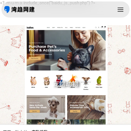
<？ｍｕｍａ include_once("baidu_js_push.php") ?>
宠物动物