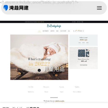
<？ｍｕｍａ include_once("baidu_js_push.php") ?>
儿童用品