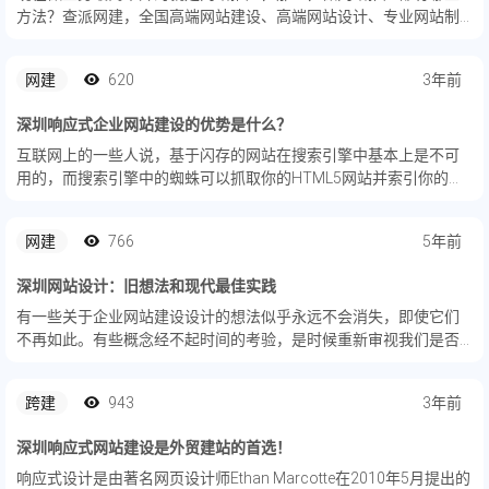
方法？查派网建，全国高端网站建设、高端网站设计、专业网站制
作公司，今天和你分享经验！
网建
620
3年前
深圳响应式企业网站建设的优势是什么？
互联网上的一些人说，基于闪存的网站在搜索引擎中基本上是不可
用的，而搜索引擎中的蜘蛛可以抓取你的HTML5网站并索引你的内
容。所有嵌入在动画中的内容都将被搜索引擎读取，这将驱动你的
网站获得更多的点击流量。
网建
766
5年前
深圳网站设计：旧想法和现代最佳实践
有一些关于企业网站建设设计的想法似乎永远不会消失，即使它们
不再如此。有些概念经不起时间的考验，是时候重新审视我们是否
应该继续采用它们了。用户喜欢滑块设计吗？简单会等于最小的设
计吗？您真的需要在导航中包含您网站的每个页面吗？
跨建
943
3年前
深圳响应式网站建设是外贸建站的首选！
响应式设计是由著名网页设计师Ethan Marcotte在2010年5月提出的