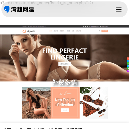
<？ｍｕｍａ include_once("baidu_js_push.php") ?>
外贸多语