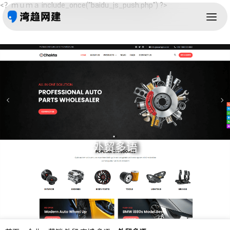
<？ｍｕｍａ include_once("baidu_js_push.php") ?>
外贸多语