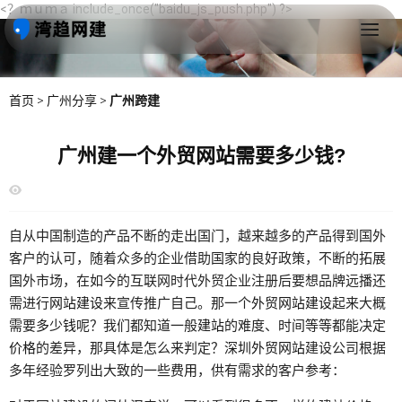
<？ｍｕｍａ include_once("baidu_js_push.php") ?>
首页
>
广州分享
>
广州跨建
广州建一个外贸网站需要多少钱?
自从中国制造的产品不断的走出国门，越来越多的产品得到国外
客户的认可，随着众多的企业借助国家的良好政策，不断的拓展
国外市场，在如今的互联网时代外贸企业注册后要想品牌远播还
需进行
网站建设
来宣传推广自己。那一个
外贸网站建设
起来大概
需要
多少钱
呢？我们都知道一般
建站
的难度、时间等等都能决定
价格
的差异，那具体是怎么来判定？
深圳
外贸网站
建设公司根据
多年经验罗列出大致的一些
费用
，供有需求的客户参考：