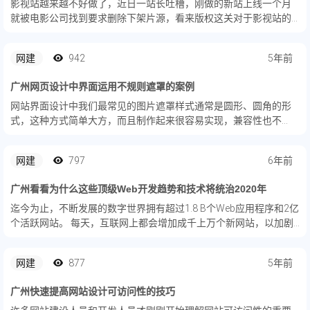
影视站越来越不好做了，近日一站长吐槽，刚做的新站上线一个月
就被电影公司找到要求删除下架片源，看来版权这关对于影视站的
站长们来说是个过不去的硬性门槛了！
网建
942
5年前
广州网页设计中界面运用不规则遮罩的案例
网站界面设计中我们最常见的图片遮罩样式通常是圆形、圆角的形
式，这种方式简单大方，而且制作起来很容易实现，兼容性也不
错。但是为了追求界面中的一种视觉冲击感，越来越多的网页作品
开始大胆尝试各种遮罩特效，今天我们一起学习分享各种不规则遮
网建
797
6年前
罩的网站制...
广州看看为什么这些顶级Web开发趋势和技术将统治2020年
迄今为止，不断发展的数字世界拥有超过1.8 B个Web应用程序和2亿
个活跃网站。 每天，互联网上都会增加成千上万个新网站，以加剧
竞争。
网建
877
5年前
广州快速提高网站设计可访问性的技巧