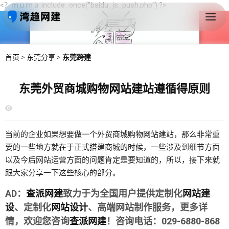
<？ｍｕｍａ include_once("baidu_js_push.php") ?>
首页
>
东莞分享
>
东莞跨建
东莞外贸商城购物网站建站遵循得原则
当前的企业如果想要做一个
外贸商城
购物网站建站
，那么非常重
要的一些地方就在于正式搭建商城的时候，一些涉及到细节方面
以及今后网站运营方面的问题肯定是要知道的，所以，接下来就
跟大家分享一下这些核心的部分。
AD：
查派网建
致力于为全国用户提供定制化
网站建
设
、定制化
网站设计
、高端网站制作服务，更多详
情，欢迎您咨询
查派网建
！咨询电话：029-6880-868