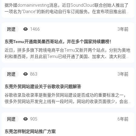
据外媒domaininvesting消息，近日SoundCloud联合创始人推出了
一项名为“Dance”的新的电动自行车订阅服务。在宣布项目推出前，
该公司于上周日正式收购品牌域名Dance.co，交易价为58000美
元，约合人民币40万元。
跨建
1466
3年前
东莞Temu开通南美墨西哥站点，并在多个国家持续霸榜！
近日，拼多多旗下跨境电商平台Temu又新开两个站点，分别为奥地
利和墨西哥，并且此前Temu已经开通了美国、加拿大、澳大利亚、
新西兰、英国、德国、荷兰、意大利，法国和西班牙共10个国家，
那么截至目前，Temu国家站点数量达到12个。
跨建
863
3年前
东莞外贸网站建设关于谷歌收录问题解答
谷歌收录及收录率是衡量外贸网站建设是否成功的重要标准之一，
很多外贸网站开发完上线有一段时间，网站的收录页面很少，会出
现两种常见问题。NO.1用site命令查询，发现页面没有被收录。NO.2
用site命令搜出来的网页数量，远远少于Google...
网建
905
6年前
东莞怎样制定网站推广方案