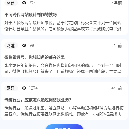
网建
897
5年前
和技巧，...
不同时代网站设计制作的技巧
对于大多数网站设计师来说，基于特定的目标受众来计划一个网站
设计项目是显而易见的。它可能是为那些喜欢苏打水或购买电子游
戏或对运动鞋有亲和力的人。
网建
590
6年前
微信视频号，你想知道的都在这里
张小龙在年初提及，会在微信内增加短内容的输出，不到一个月时
间，微信【视频号】就来了。目前视频号还属于内测阶段，主要以
定下邀约为主，预计全员开放至少要等到5月、6月份。视频号是什
么？视频号用户会喜欢吗？视频号未来会怎样？今天村长就和大家
网建
1274
4年前
一起来...
传统行业，应该怎么通过网络找业务？
传统行业一般通过地图、独立网站、小程序和短视频4种方法进行拓
展客户。传统行业拓展互联网渠道很难，即使有一小部分拓展成功
的传统企业，也是一路跌跌撞撞被骗了无数次，兜兜转转绕了无数
圈，才能拨开重重迷雾，真正建立起来网络获客渠道。