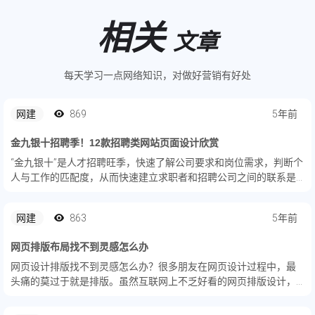
相关
文章
每天学习一点网络知识，对做好营销有好处
网建
869
5年前
金九银十招聘季！12款招聘类网站页面设计欣赏
​“金九银十”是人才招聘旺季，快速了解公司要求和岗位需求，判断个
人与工作的匹配度，从而快速建立求职者和招聘公司之间的联系是
招聘类网页的主要职能。精选12款招聘类网页，提供给各位设计师
以灵感借鉴。
网建
863
5年前
网页排版布局找不到灵感怎么办
网页设计排版找不到灵感怎么办？很多朋友在网页设计过程中，最
头痛的莫过于就是排版。虽然互联网上不乏好看的网页排版设计，
但面对一堆堆的文字和图片，怎样合理排版既有个性又符合网页用
户体验呢？下面，网页制作公司将为大家一些常见主流的版式设计